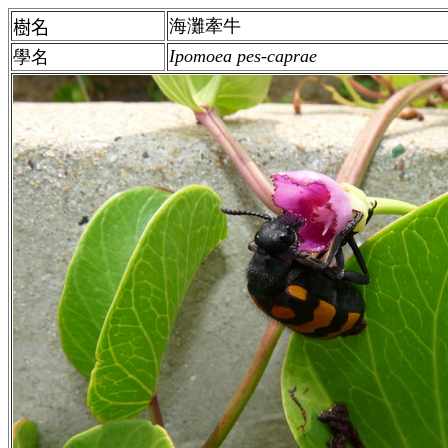
海灘牽牛
樹名
Ipomoea pes-caprae
學名