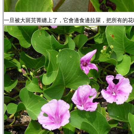
一旦被大斑芫菁纏上了，它會邊食邊拉屎，把所有的花