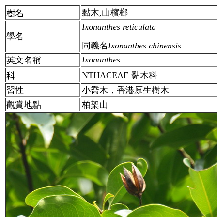
黏木,山檳榔
樹名
Ixonanthes reticulata
學名
同義名
Ixonanthes chinensis
Ixonanthes
英文名稱
NTHACEAE 黏木科
科
習性
小喬木，香港原生樹木
觀賞地點
柏架山