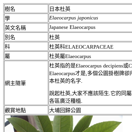
樹名
日本杜英
Elaeocarpus japonicus
學
Japanese Elaeocarpus
英文名稱
別名
杜英
科
杜英科ELAEOCARPACEAE
屬
杜英
屬
Elaeocarpus
杜英指的是Elaeocarpus decipiens或
Elaeocarpus才是,多個公園掛樹牌卻
本杜英的名字.
網主隨筆
說起杜英,大家不應該陌生.它的同屬
各區廣泛種植.
觀賞地點
大埔回歸公園