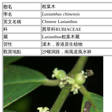
粗葉木
樹名
Lasianthus chinensis
學名
Chinese Lasianthus
英文名稱
科
茜草科RUBIACEAE
屬
Lasianthus粗葉木屬
習性
灌木，香港原生植物
觀賞地點
沙螺洞路，南風道風水林