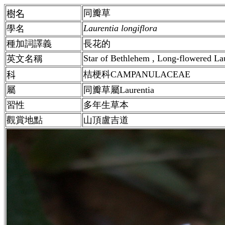
同瓣草
樹名
Laurentia longiflora
學名
種加詞譯義
長花的
Star of Bethlehem , Long-flowered La
英文名稱
桔梗科CAMPANULACEAE
科
屬
同瓣草屬Laurentia
習性
多年生草本
觀賞地點
山頂盧吉道