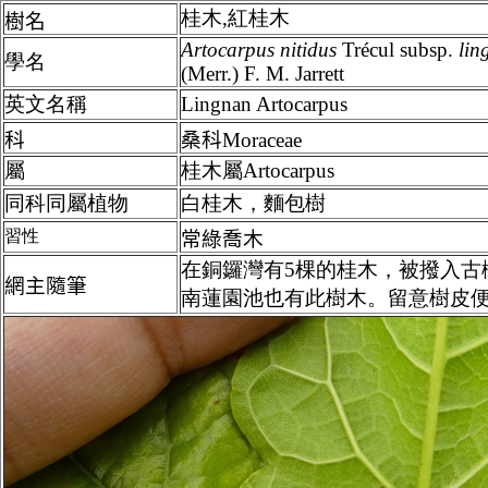
桂木,紅桂木
樹名
Artocarpus
nitidus
Trécul subsp.
lin
學名
(Merr.) F. M. Jarrett
英文名稱
Lingnan Artocarpus
科
桑科
Moraceae
屬
桂木屬Artocarpus
同科同屬植物
白桂木，麵包樹
習性
常綠喬木
在銅鑼灣有5棵的桂木，被撥入古
網主隨筆
南蓮園池也有此樹木。留意樹皮