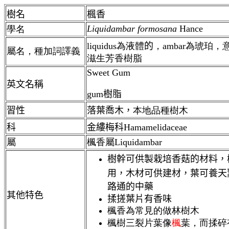
樹名
楓香
Liquidambar formosana
Hance
學名
liquid
us
為液體
的
，ambar為琥珀
屬名，種加詞譯義
滋生芳香樹脂
Sweet Gum
英文名稱
gum樹脂
習性
落葉喬木，
本地品種樹木
科
金縷梅科Hamamelidaceae
屬
楓香屬Liquidambar
樹幹可供製栽培香菇的材料，
用，木材可供建材，葉可養天
路通的中藥
其他特色
揉搓葉片有香味
楓香為常見的做林樹木
楓樹三裂片葉像
楓
葉，而揉碎