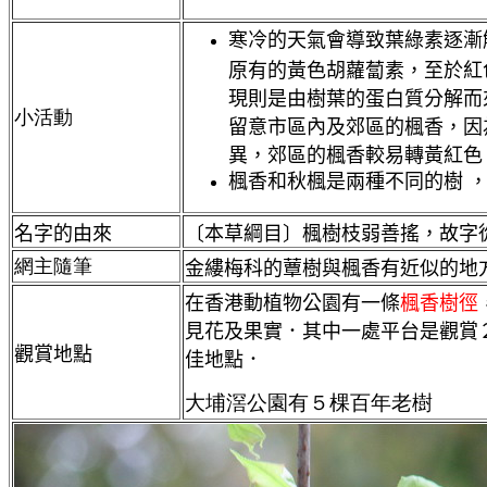
寒
冷的天氣會導致葉綠素逐漸
原有的黃色胡蘿蔔素，至於紅
現則是由樹葉的蛋白質分解而
小活動
留意市區內及郊區的楓香，因
異，郊區的楓香較易轉黃紅色
楓香和秋楓是兩種不同的樹 
名字的由來
〔本草綱目〕楓樹枝弱善搖，故字
網主隨筆
金縷梅科的蕈樹
與楓香有近似的地
在香港動植物公園有一條
楓香樹徑
見花及果實．其中一處平台是觀賞
觀賞地點
佳地點．
大埔滘公園有５棵百年老樹