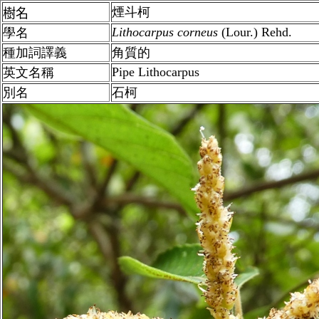
煙斗柯
樹名
Lithocarpus
corneus
(Lour.) Rehd.
學名
種加詞譯義
角質的
Pipe Lithocarpus
英文名稱
別名
石柯