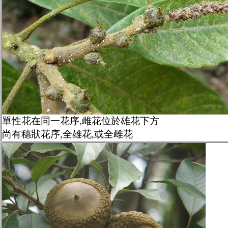
單性花
在
同一花序
,
雌花位於雄花下方
尚有穗狀花序,全雄花,或全雌花