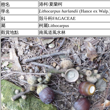
港柯/夏蘭柯
樹名
Lithocarpus
harlandii
(Hance ex Walp.
學名
殼斗科FAGACEAE
科
屬
柯屬Lithocarpus
觀賞地點
南風道風水林