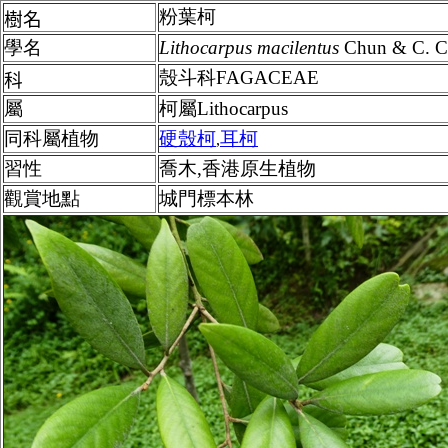
粉葉柯
樹名
學名
Lithocarpus
macilentus
Chun & C. C
殼斗科FAGACEAE
科
屬
柯屬Lithocarpus
同科屬植物
硬殼柯
耳柯
,
習性
喬木,香港原生植物
觀賞地點
城門標本林