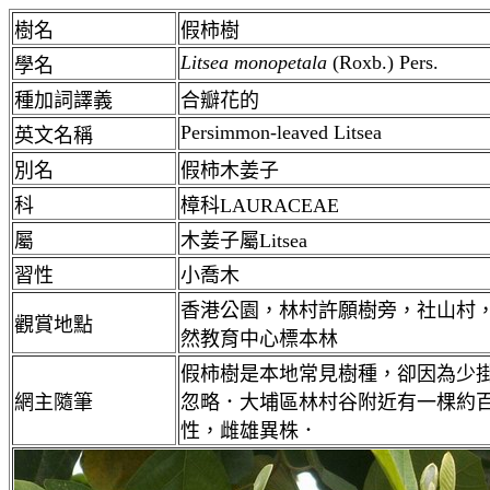
樹名
假柿樹
Litsea monopetala
(Roxb.) Pers.
學名
種加詞譯義
合瓣花的
Persimmon-leaved Litsea
英文名稱
別名
假柿木姜子
科
樟科LAURACEAE
屬
木姜子屬Litsea
習性
小喬木
香港公園，林村許願樹旁，社山村
觀賞地點
然教育中心標本林
假柿樹是本地常見樹種，卻因為少
網主隨筆
忽略．大埔區林村谷附近有一棵約
性，雌雄異株．