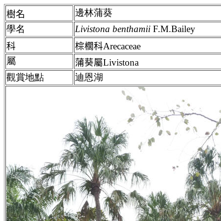
邊林蒲葵
樹名
學名
Livistona benthamii
F.M.Bailey
科
棕櫚科Arecaceae
屬
蒲葵屬Livistona
觀賞地點
迪恩湖