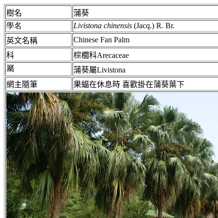
樹名
蒲葵
學名
Livistona chinensis
(Jacq.) R. Br.
Chinese Fan Palm
英文名稱
科
棕櫚科Arecaceae
屬
蒲葵屬Livistona
網主隨筆
果蝠在休息時 喜歡掛在蒲葵葉下