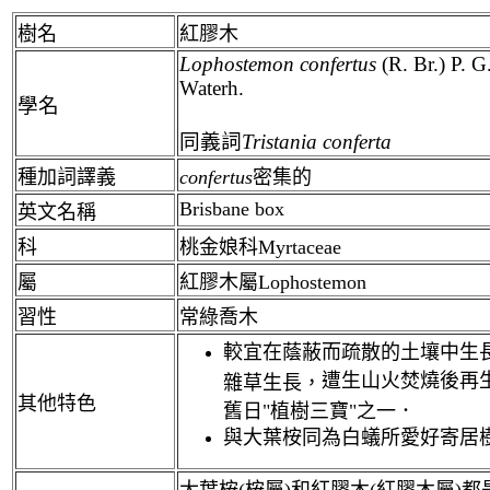
樹名
紅膠木
Lophostemon
confertus
(R. Br.) P. G
Waterh.
學名
同義詞
Tristania conferta
種加詞譯義
confertus
密集的
Brisbane box
英文名稱
科
桃金娘科Myrtaceae
屬
紅膠木屬Lophostemon
習性
常綠喬木
較宜在蔭蔽而疏散的土壤中生
遭生山火焚燒後再
雜草生長，
其他特色
舊日"植樹三寶"之一．
與大葉桉同為白蟻所愛好寄居