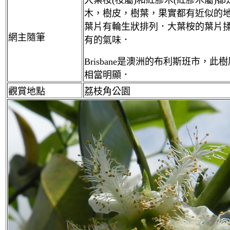
大葉桉(桉
屬
)和紅膠木(
紅膠木屬
)
木，樹皮，樹葉，果實都有近似的地
葉片有輪生狀排列．大葉桉的葉片
網主隨筆
有的氣味．
Brisbane是
澳洲的布利斯班市，此樹
相當明顯．
觀賞地點
荔枝角公園