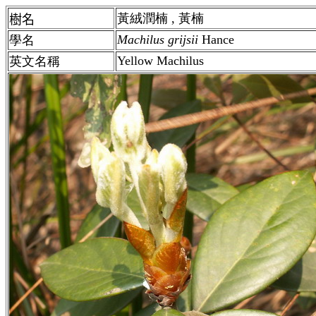
黃絨潤楠 , 黃楠
樹名
Machilus grijsii
Hance
學名
Yellow Machilus
英文名稱