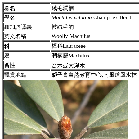
絨毛潤楠
樹名
Machilus velutina
Champ. ex Benth.
學名
種加詞譯義
被絨毛的
Woolly Machilus
英文名稱
樟科Lauraceae
科
屬
潤楠
屬Machilus
習性
喬木或大灌木
觀賞地點
獅子會自然教育中心,南風道風水林