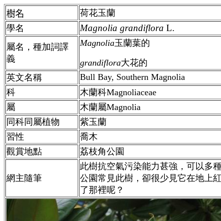
荷花玉蘭
樹名
Magnolia
grandiflora
L.
學名
Magnolia
玉蘭葉的
屬名，種加詞譯
義
grandiflora
大花的
Bull Bay, Southern Magnolia
英文名稱
科
木蘭科Magnoliaceae
屬
木蘭
屬
Magnolia
同科同屬植物
紫玉蘭
習性
喬木
觀賞地點
荔枝角公園
此樹抗空氣污染能力甚強，可以多
網主隨筆
公園常見此樹，卻很少見它在地上
了那裡呢？