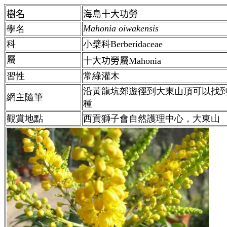
樹名
海島十大功勞
Mahonia oiwakensis
學名
科
小檗科Berberidaceae
屬
十大功勞
屬Mahonia
習性
常綠灌木
沿黃龍坑郊遊徑到大東山頂可以找
網主隨筆
種
觀賞地點
西貢獅子會自然護理中心，大東山