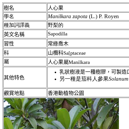
樹名
人心果
Manilkara
zapota
(L.) P. Royen
學名
種加詞譯義
野梨的
Sapodilla
英文名稱
習性
常綠喬木
科
山欖科Sa[ptaceae
屬
人心果
屬
Manilkara
乳狀樹液是一種樹膠，可製造
其他特色
另一種是茄科人參果
Solanum
觀賞地點
香港動植物公園