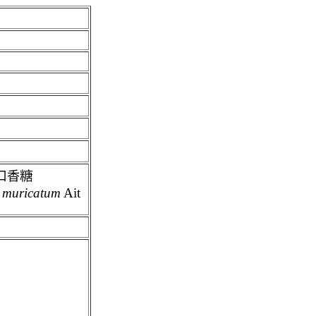
糖
口香
 muricatum
Ait