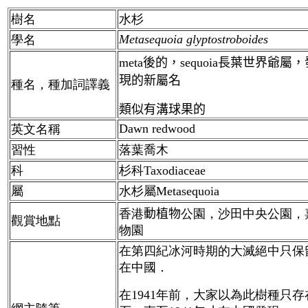
樹名
水杉
Metasequoia glyptostroboides
學名
meta後的，sequoia長葉世界爺
現的新屬名
種名，
種加詞譯義
類似有溝球果的
Dawn redwood
英文名稱
習性
落葉喬木
科
杉科Taxodiaceae
屬
水杉屬Metasequoia
香港
動植物
公園，沙田中央公園，
觀賞地點
物園
在第四紀冰河時期的大滅絕中只保
在中國．
在1941年前，大家以為此樹種只存