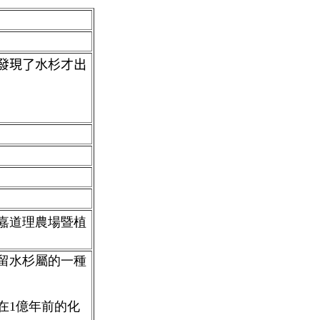
屬，發現了水杉才出
嘉道理農場暨植
留水杉屬的一種
在1億年前的化