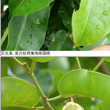
互生葉, 葉片紋裡像海南蒲桃