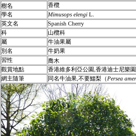
香欖
樹名
學名
Mimusops elengi
L.
英文名
Spanish Cherry
科
山欖科
屬
牛油果屬
別名
牛奶果
習性
喬木
觀賞地點
香港維多利亞公園,香港迪士尼樂園
網主隨筆
同名牛油果,不要鱷梨（
Persea ame