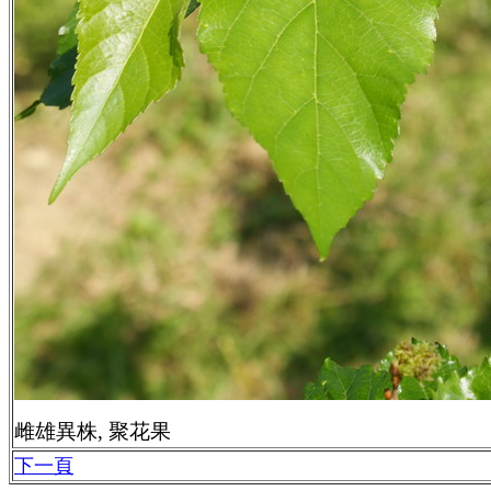
雌雄異株, 聚花果
下一頁