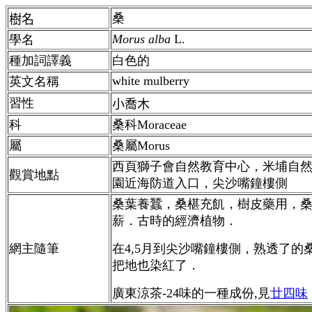
桑
樹名
Morus alba
L.
學名
種加詞譯義
白色的
white mulberry
英文名稱
習性
小喬木
科
桑科Moraceae
屬
桑
屬Morus
西頁獅子會自然教育中心，米埔自
觀賞地點
園近海防道入口，尖沙嘴鐘樓側
桑葉養蠶，桑椹充飢，樹皮藥用，
薪．古時的經濟植物．
網主隨筆
在4,5月到尖沙嘴鐘樓側，熟透了的
把地也染紅了．
廣東涼茶-24味的一種成份,見
廿四味