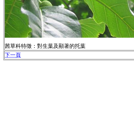
茜草科特徵：對生葉及顯著的托葉
下一頁