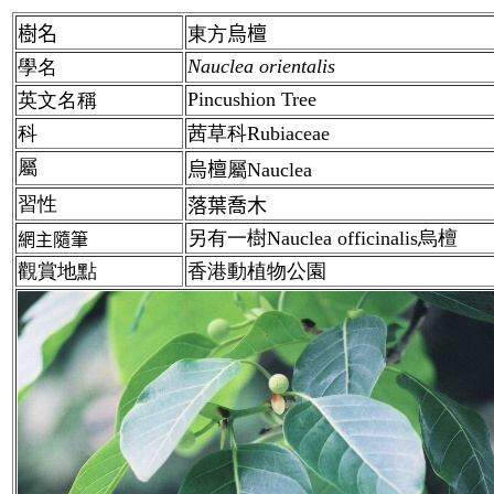
樹名
東方
烏檀
Nauclea orientalis
學名
Pincushion Tree
英文名稱
科
茜草科Rubiaceae
屬
烏檀
屬Nauclea
習性
落葉喬木
另有一樹
Nauclea officinalis烏檀
網主隨筆
觀賞地點
香港動植物公園