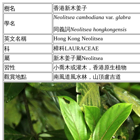
香港新木姜子
樹名
Neolitsea cambodiana
var.
glabra
學名
同義詞
Neolitsea hongkongensis
Hong Kong Neolitsea
英文名稱
樟科LAURACEAE
科
屬
新木姜子屬
Neolitsea
習性
小喬木或灌木，香港原生植物
觀賞地點
南風道風水林，山頂盧吉道