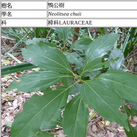
鴨公樹
樹名
Neolitsea
chuii
學名
科
樟科LAURACEAE