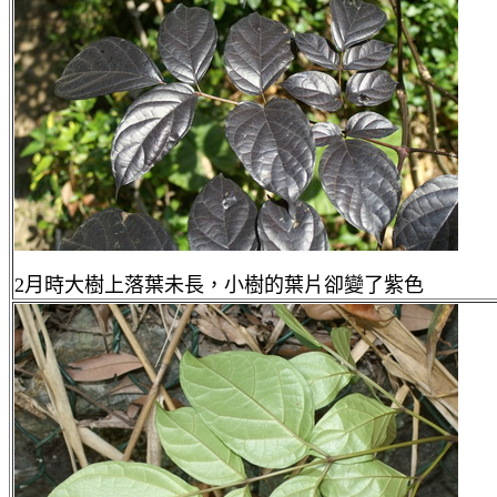
2
月時大樹上落葉未長，小樹的葉片卻變了紫色