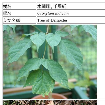
樹名
木蝴蝶 , 千層紙
Oroxylum indicum
學名
Tree of Damocles
英文名稱