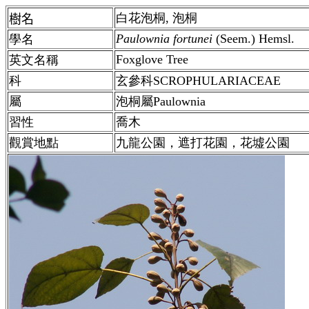
白花泡桐, 泡桐
樹名
Paulownia fortunei
(Seem.) Hemsl.
學名
Foxglove Tree
英文名稱
科
玄參科SCROPHULARIACEAE
屬
泡桐屬Paulownia
習性
喬木
觀賞地點
九龍公園，遮打花園，花墟公園