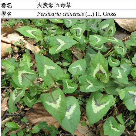
火炭母,五毒草
樹名
Persicaria
chinensis
(L.) H. Gross
學名