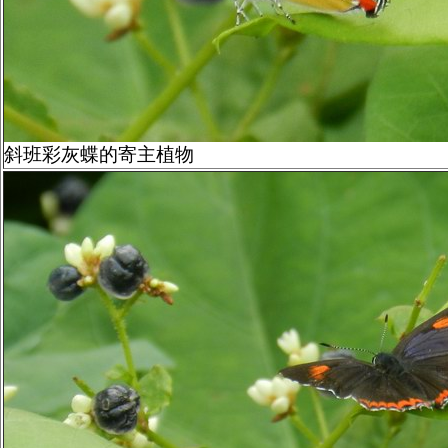
斜班彩灰蝶的寄主植物