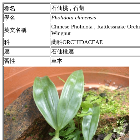
石仙桃 , 石蘭
樹名
Pholidota chinensis
學名
Chinese Pholidota , Rattlessnake Orc
英文名稱
Wingnut
科
蘭科ORCHIDACEAE
屬
石仙桃屬
習性
草本