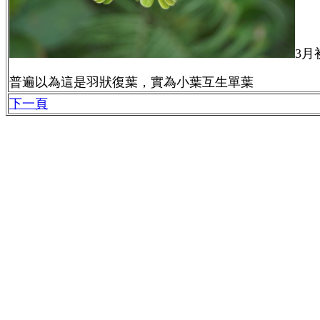
3月
普遍以為這是羽狀復葉，實為小葉互生單葉
下一頁