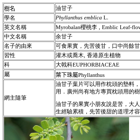
油甘子
樹名
Phyllanthus emblica
L.
學名
英文名稱
Myrobalan櫻桃李 , Emblic Leaf-flo
中文名稱
余甘子
名子的由來
可食果實，先苦後甘，口中尚餘甘
習性
灌木或喬木,
香港
原生植物
科
大戟科EUPHORBIACEAE
屬
葉下珠屬Phyllanthus
油甘子葉片可以用作枕頭的墊料，
用．廣州尚有地方專買枕頭用的樹
網主隨筆
油甘子的果實小朋友說是苦，大人
生經驗累積，先苦後甜的道理才容