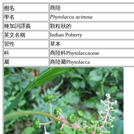
商陸
樹名
Phytolacca acinosa
學名
種加詞譯義
顆粒狀的
Indian Poberry
英文名稱
習性
草本
科
商陸
科Phytolaccaceae
屬
商陸
屬
Phytolacca