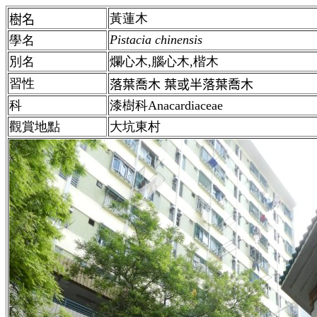
黃蓮木
樹名
Pistacia chinensis
學名
別名
爛心木,腦心木,楷木
習性
落葉喬木 葉或半落葉喬木
科
漆樹科Anacardiaceae
觀賞地點
大坑東村