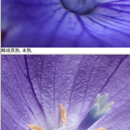
雌雄異熟. 未熟.