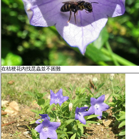
在桔梗花內找昆蟲並不困難