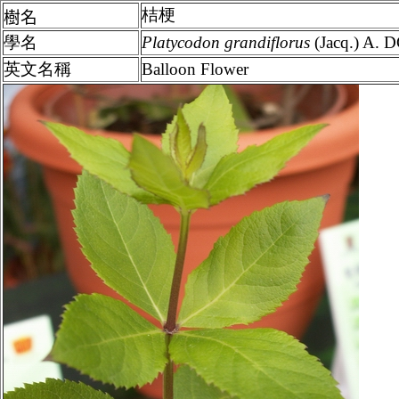
桔梗
樹名
學名
Platycodon
grandiflorus
(Jacq.) A. 
英文名稱
Balloon Flower