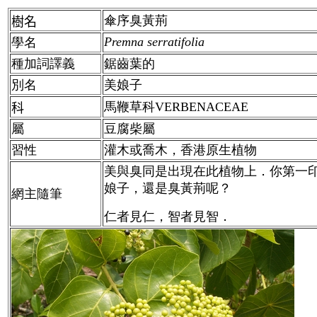
傘序臭黃荊
樹名
Premna serratifolia
學名
種加詞譯義
鋸齒葉的
別名
美娘子
馬鞭草科VERBENACEAE
科
屬
豆腐柴屬
習性
灌木或喬木，香港原生植物
美與臭同是出現在此植物上．你第一
娘子，還是臭黃荊呢？
網主隨筆
仁者見仁，智者見智．