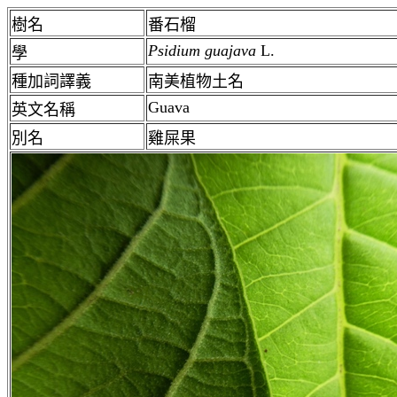
樹名
番石榴
Psidium guajava
L.
學
種加詞譯義
南美植物土名
Guava
英文名稱
別名
雞屎果