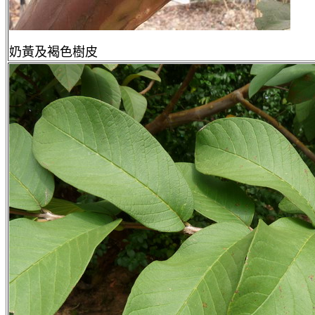
奶黃及褐色樹皮