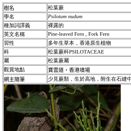
松葉蕨
樹名
Psilotum nudum
學名
種加詞譯義
裸露的
Pine-leaved Fern , Fork
Fern
英文名稱
習性
多年生草本，香港原生植物
科
松葉蕨科
PSILOTACEAE
屬
松葉蕨
屬
觀賞地點
寶雲道，香港墳場
少見蕨類，生於高地，附生在石縫
網主隨筆