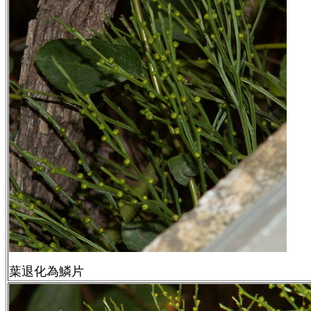
葉退化為鱗片