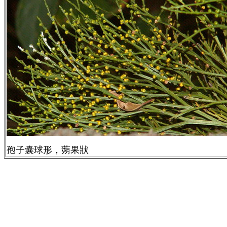
孢子囊球形，蒴果狀