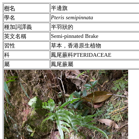
半邊旗
樹名
Pteris semipinnata
學名
種加詞譯義
半羽狀的
Semi-pinnated Brake
英文名稱
習性
草本，香港原生植物
科
鳳尾蕨科
PTERIDACEAE
屬
鳳尾蕨屬