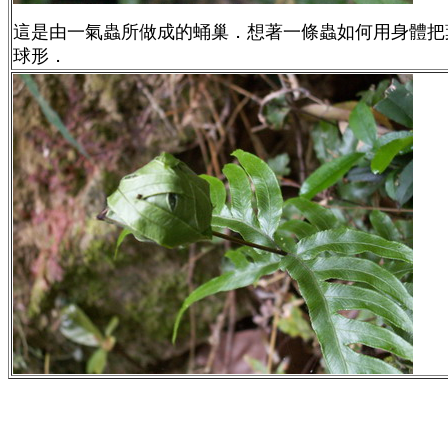
這是由一氣蟲所做成的蛹巢．想著一條蟲如何用身體把
球形．