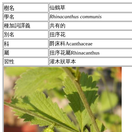
仙鶴草
樹名
Rhinacanthus communis
學名
種加詞譯義
共有的
別名
扭序花
爵床科Acanthaceae
科
屬
扭序花
屬
Rhinacanthus
習性
灌木狀草本