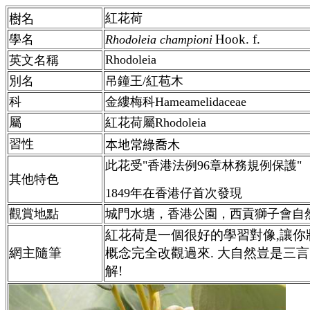
紅花荷
樹名
Hook. f.
學名
Rhodoleia championi
Rhodoleia
英文名稱
別名
吊鐘王/紅苞木
科
金縷梅科Hameamelidaceae
屬
紅花荷屬Rhodoleia
習性
本地常綠喬木
此花受"香港法例96章林務規例保護"
其他特色
1849年在香港仔首次發現
觀賞地點
城門水塘，香港公園，西貢獅子會自
紅花荷是一個很好的學習對像,讓你
網主隨筆
概念完全改觀過來. 大自然豈是三
解!