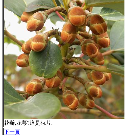
花辦,花萼?這是苞片.
下一頁