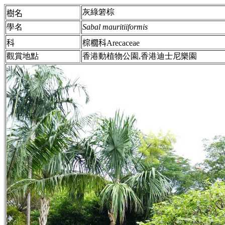
灰綠箬棕
樹名
學名
Sabal mauritiiformis
科
棕櫚科Arecaceae
觀賞地點
香港動植物公園,香港迪士尼樂園