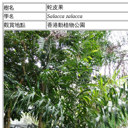
蛇皮果
樹名
Salacca zalacca
學名
觀賞地點
香港動植物公園