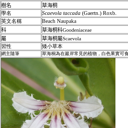
樹名
草海桐
Scaevola
taccada
(Gaertn.) Roxb.
學名
Beach Naupaka
英文名稱
科
草海桐
科Goodeniaceae
屬
草海桐屬
Scaevola
習性
矮小草本
網主隨筆
草海桐為在巖岸常見的植物，白色果實可