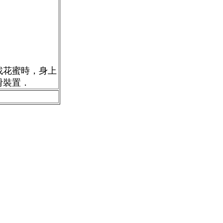
找花蜜時，身上
滑裝置．