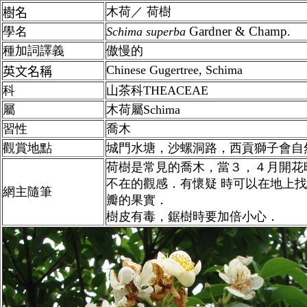
木荷／ 荷樹
樹名
Gardner & Champ.
學名
Schima superba
種加詞譯義
傲慢的
Chinese Gugertree, Schima
英文名稱
科
山茶科THEACEAE
屬
木荷
屬
Schima
習性
喬木
觀賞地點
城門水塘，沙螺洞路，西貢獅子會自
荷樹是常見的喬木，當３，４月開花
不在的觀感．有懷疑 時可以在地上
網主隨筆
瓣的果實．
樹皮有毒，鋸樹時要加倍小心．