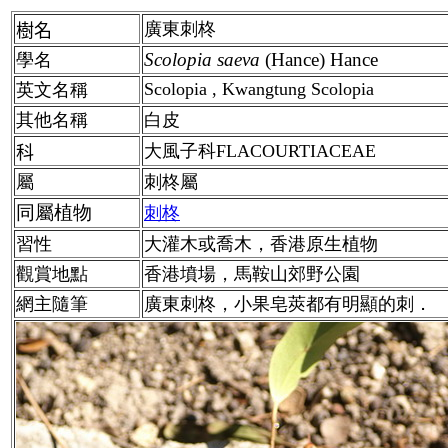
廣東刺柊
樹名
Scolopia
saeva
(Hance) Hance
學名
Scolopia , Kwangtung Scolopia
英文名稱
其他名稱
白皮
大風子科FLACOURTIACEAE
科
屬
刺柊屬
同屬植物
刺柊
習性
大灌木或喬木，香港原生植物
觀賞地點
香港墳場，馬鞍山郊野公園
網主隨筆
廣東刺柊，小果皂莢都有明顯的刺．