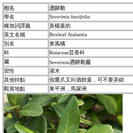
樹名
酒餅勒
Severinia buxifolia
學名
種加詞譯義
黃楊葉的
Boxleaf Atalantia
英文名稱
別名
東風橘
科
Rutaceae芸香科
屬
Severinia酒餅勒屬
習性
灌木
其他特點
假鷹爪又叫酒餅葉，可不要弄錯
觀賞地點
東平洲，馬屎洲