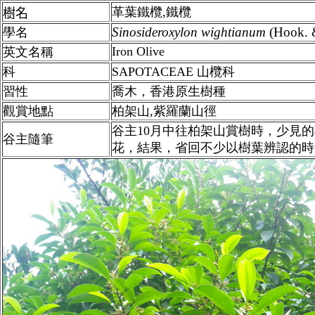
革葉鐵欖,鐵欖
樹名
Sinosideroxylon
wightianum
(Hook. 
學名
Iron Olive
英文名稱
科
SAPOTACEAE 山欖科
習性
喬木，香港原生樹種
觀賞地點
柏架山,紫羅蘭山徑
谷主10月中往柏架山賞樹時，少見
谷主隨筆
花，結果，省回不少以樹葉辨認的時