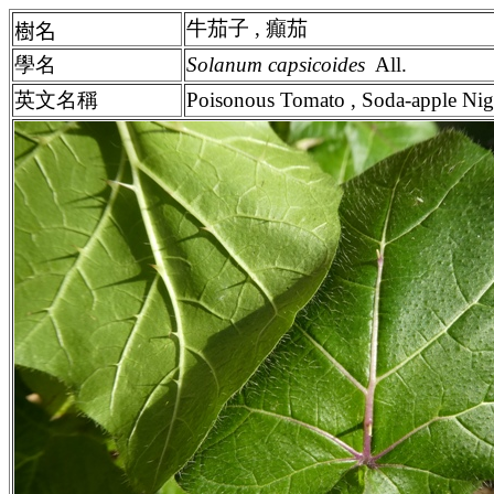
牛茄子 , 癲茄
樹名
學名
Solanum capsicoides
All.
英文名稱
Poisonous Tomato , Soda-apple Nig