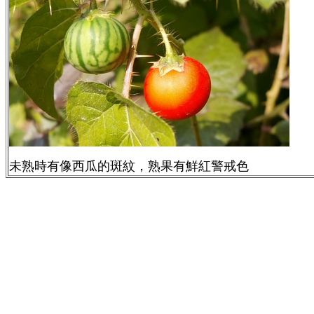
未熟時有像西瓜的斑紋，熟果有鮮紅警戒色