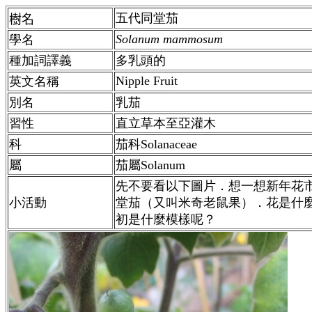
五代同堂茄
樹名
Solanum mammosum
學名
種加詞譯義
多乳頭的
Nipple Fruit
英文名稱
別名
乳茄
習性
直立草本至亞灌木
科
茄科Solanaceae
屬
茄屬
Solanum
先不要看以下圖片．想一想新年花
小活動
堂茄（又叫米奇老鼠果）．花是什
初是什麼模樣呢？