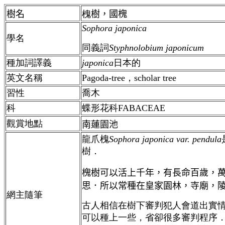
樹名
槐
樹，國槐
Sophora japonica
學名
同義詞
Styphnolobium japonicum
種加詞譯義
japonica
日本的
英文名稱
Pagoda-tree，
scholar tree
習性
喬木
科
蝶形花科FABACEAE
觀賞地點
南蓮園池
龍爪槐
Sophora japonica var. pendula
樹．
槐樹可以活上千年，有長命百歲，
思．所以常種在皇家園林，寺廟，
網主隨筆
古人相信在樹下審判犯人會道出實
可以種上一些，省卻很多審判程序