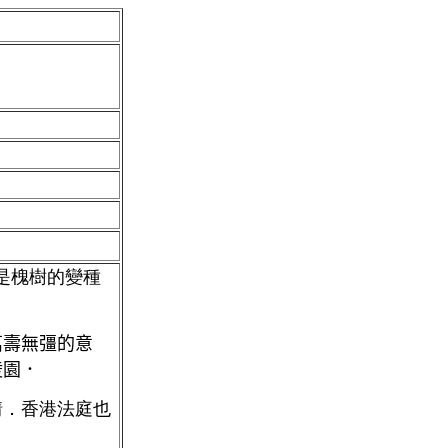
是槐樹的變種
萬壽無彊的意
陵園．
情．香港法庭也
．