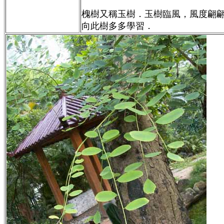
槐樹又稱玉樹．玉樹臨風，風度翩
向此樹多多學習．