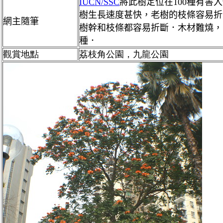
IUCN/SSC
將此樹定位在100種有害
樹生長速度甚快，老樹的枝條容易折
網主隨筆
樹幹和枝條都容易折斷．木材難燒，
種．
觀賞地點
荔枝角公園，九龍公園