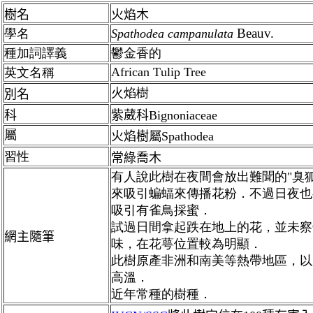
樹名
火焰木
Beauv.
學名
Spathodea campanulata
種加詞譯義
鬱金香的
African
T
ulip Tree
英文名稱
火焰樹
別名
科
紫葳科Bignoniaceae
屬
火焰樹
屬
Spathodea
習性
常綠喬木
有人說此樹在夜間會放出難聞的"臭狐fo
來吸引蝙蝠來傳播花粉．不過日夜也
吸引有雀鳥採蜜．
試過日間拿起跌在地上的花，並未察
網主隨筆
味，在花萼位置較為明顯．
此樹原產非洲和南美等熱帶地區，以
高溫．
近年常種的樹種．